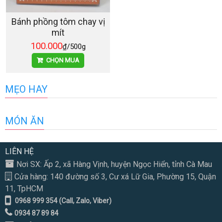
Bánh phồng tôm chay vị
mít
100.000
₫/500g
CHỌN MUA
MẸO HAY
MÓN ĂN
LIÊN HỆ
Nơi SX: Ấp 2, xã Hàng Vịnh, huyện Ngọc Hiển, tỉnh Cà Mau
Cửa hàng: 140 đường số 3, Cư xá Lữ Gia, Phường 15, Quận
11, TpHCM
0968 999 354 (Call, Zalo, Viber)
0934 87 89 84